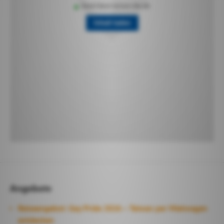
Angebote
Reiseangebot: Gay Pride 2026 – Taiwan per Mietwagen
entdecken