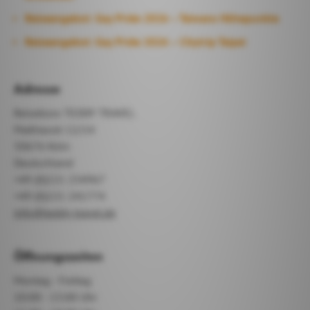
Reiseangebot: Gay Pride 2026 – Taiwans Höhepunkte
Reiseangebot: Gay Pride 2026 – Citytrip Taipei
Adresse
Reisebüro TEDDY TRAVEL
Mathiasstr 12/14
50676 Köln
Deutschland
+49 (0)221 234967
+49 (0)221 241774
info@teddy-travel.de
Öffnungszeiten
Montag - Freitag
10:00 - 13:00 Uhr