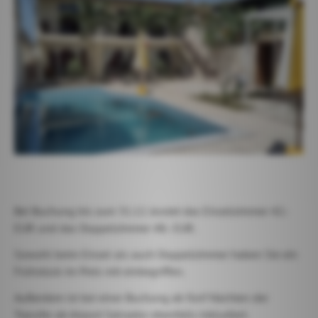
Bei Buchung bis zum 31.12. kostet das Einzelzimmer 42.-
EUR und das Doppelzimmer 48.- EUR.
Sowohl beim Einzel als auch Doppelzimmer haben Sie ein
Frühstück im Preis mit einbegriffen.
Außerdem ist bei einer Buchung ab fünf Nächten der
Transfer ab Airport Salvador ebenfalls inkludiert.