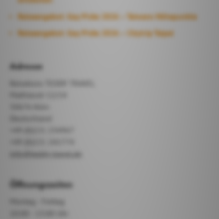
Reiseangebot: Gay Pride 2026 – Taiwans Höhepunkte
Reiseangebot: Gay Pride 2026 – Citytrip Taipei
Adresse
Reisebüro TEDDY TRAVEL
Mathiasstr 12/14
50676 Köln
Deutschland
+49 (0)221 234967
+49 (0)221 241774
info@teddy-travel.de
Öffnungszeiten
Montag - Freitag
10:00 - 13:00 Uhr