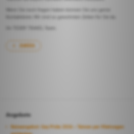
Wenn Sie noch fragen haben können Sie uns gerne
Kontaktieren. Wir sind zu gewohnten Zeiten für Sie da.
Ihr TEDDY TRAVEL Team.
ZURÜCK
Angebote
Reiseangebot: Gay Pride 2026 – Taiwan per Mietwagen
entdecken